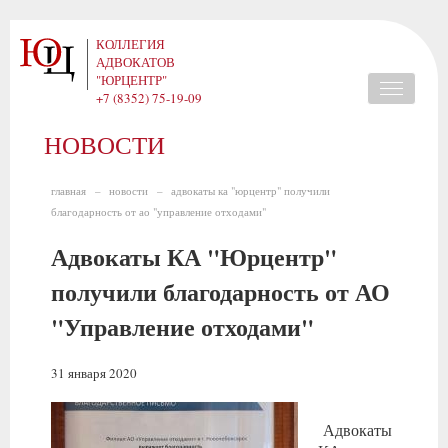
Перейти
КОЛЛЕГИЯ
к
АДВОКАТОВ
основному
"ЮРЦЕНТР"
Основная
содержанию
+7 (8352) 75-19-09
О КОЛЛЕГИИ
КОМАНДА
НОВОСТИ
навигация
НОВОСТИ
ПРАКТИКИ
СТАТЬИ
КОНТАКТЫ
главная
новости
адвокаты ка "юрцентр" получили
Строка
благодарность от ао "управление отходами"
навигации
Адвокаты КА "Юрцентр"
получили благодарность от АО
"Управление отходами"
31 января 2020
Адвокаты