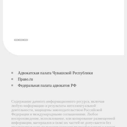
Адвокатская палата Чувашской Республики
Партнеры
Право.ru
Федеральная палата адвокатов РФ
Содержание данного информационного ресурса, включая
любую информацию и результаты интеллектуальной
деятельности, защищены законодательством Российской
Федерации и международными соглашениями. Любое
воспроизведение, использование, или копирование размещенной
информации, материалов и (или) их частей не допускается без
предварительного получения согласия правообладателя и влечет